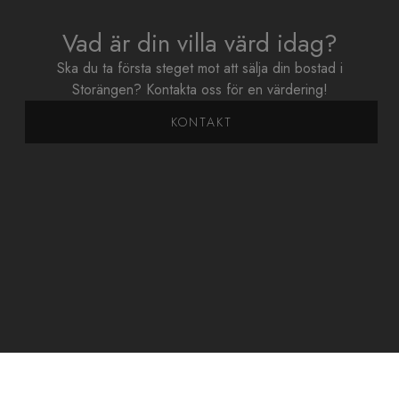
Vad är din villa värd idag?
Ska du ta första steget mot att sälja din bostad i
Storängen? Kontakta oss för en värdering!
KONTAKT