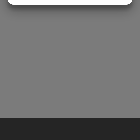
JA
NEJ
JA
NEJ
MARKNADSFÖRING
STATISTIK